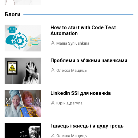
Блоги
How to start with Code Test
Automation
Mariia Syniushkina
Проблеми з м’якими навичками
Олекса Мащиць
LinkedIn SSI для новачків
Юрій Драгула
І швець і жнець і в дуду грець
Олекса Мащиць