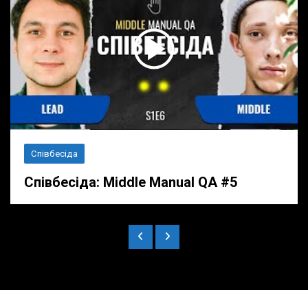
Співбесіда
Співбесіда: Middle Manual QA #5