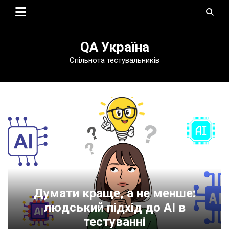
Skip
to
content
QA Україна
Спільнота тестувальників
Думати краще, а не менше:
людський підхід до AI в
тестуванні