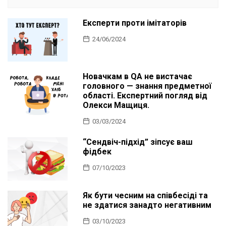
Експерти проти імітаторів
24/06/2024
Новачкам в QA не вистачає
головного — знання предметної
області. Експертний погляд від
Олекси Мащиця.
03/03/2024
“Сендвіч-підхід” зіпсує ваш
фідбек
07/10/2023
Як бути чесним на співбесіді та
не здатися занадто негативним
03/10/2023