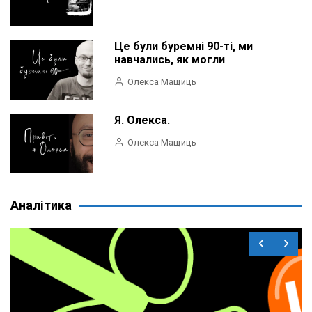
Це були буремні 90-ті, ми
навчались, як могли
Олекса Мащиць
Я. Олекса.
Олекса Мащиць
Аналітика