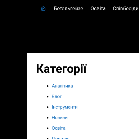
Skip
Бетельгейзе
Освіта
Співбесіди
to
content
Категорії
Аналітика
Блог
Інструменти
Новини
Освіта
Поради