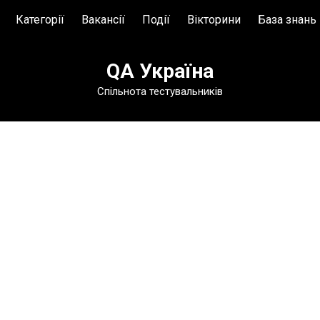
Категорії
Вакансії
Події
Вікторини
База знань
База знань
QA Україна
Глосарій
Спільнота тестувальників