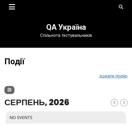
Skip
to
content
QA Україна
Спільнота тестувальників
Події
додати подію
СЕРПЕНЬ, 2026
NO EVENTS