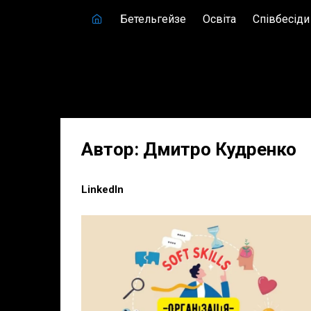
Skip
Бетельгейзе
Освіта
Співбесіди
to
content
Автор:
Дмитро Кудренко
LinkedIn