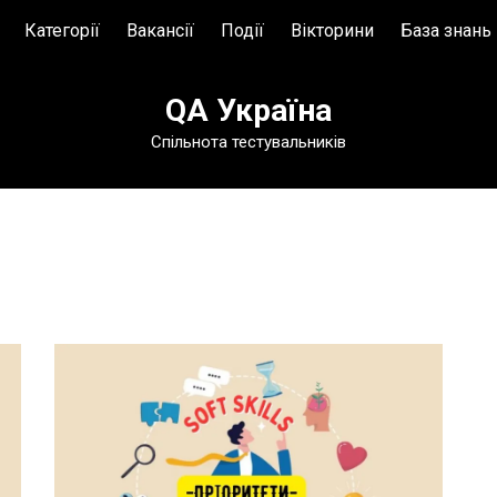
Категорії
Вакансії
Події
Вікторини
База знань
База знань
QA Україна
Глосарій
Спільнота тестувальників